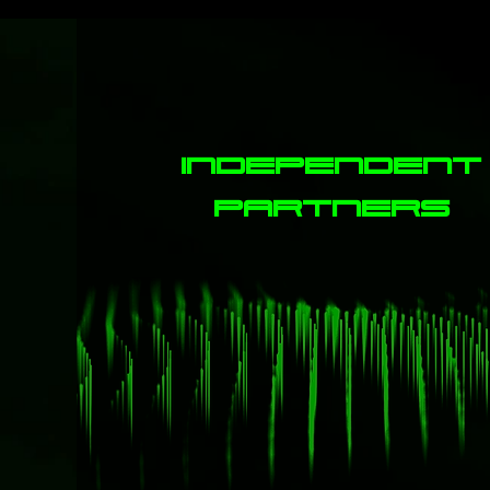
independen
partners