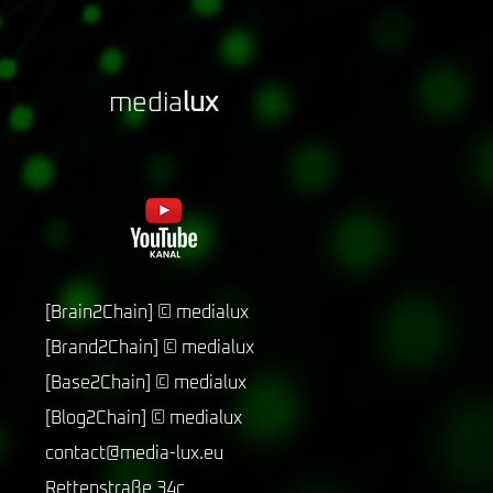
media
lux
[Brain2Chain]
©
medialux
[Brand2Chain]
©
medialux
[Base2Chain]
©
medialux
[Blog2Chain]
©
medialux
contact@media-lux.eu
Rettenstraße 34c