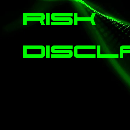
Risk
Discl