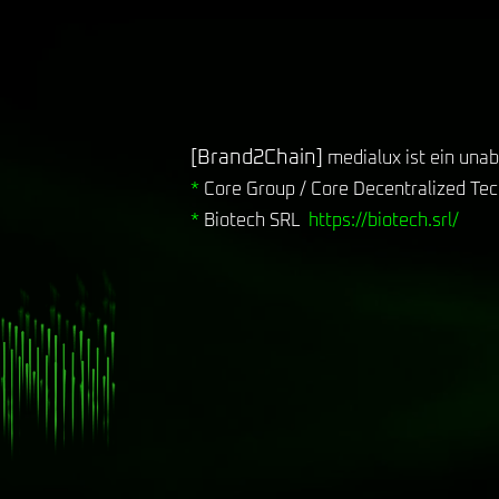
[Brand2Chain]
medialux ist ein una
t
*
Core Group / Core Decentralized Te
*
Biotech SRL
https://biotech.srl/