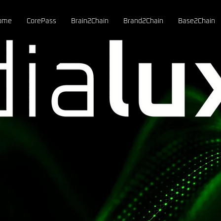
ome
CorePass
Brain2Chain
Brand2Chain
Base2Chain