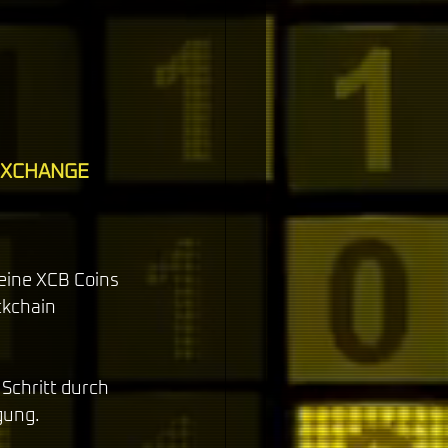
EXCHANGE
eine XCB Coins 
ckchain 
 Schritt durch 
gung. 