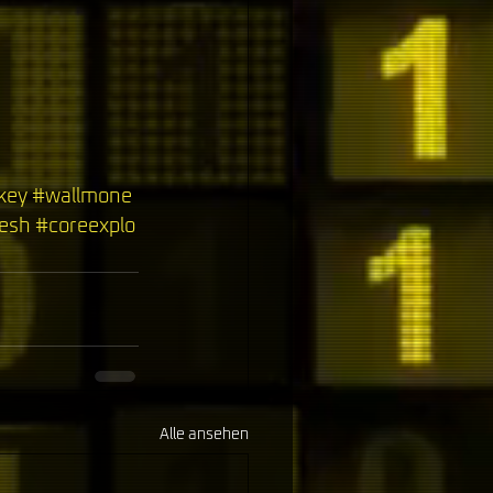
key
#wallmone
esh
#coreexplo
Alle ansehen