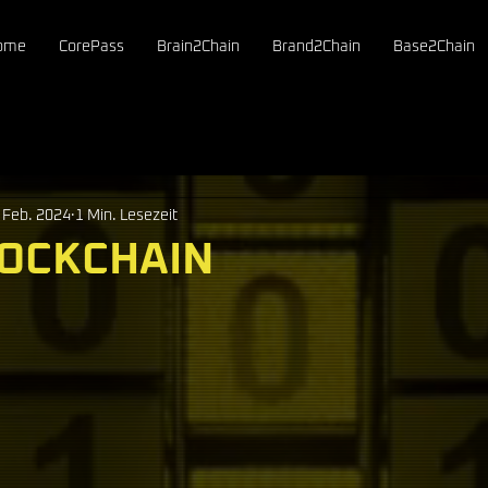
ome
CorePass
Brain2Chain
Brand2Chain
Base2Chain
 Feb. 2024
1 Min. Lesezeit
LOCKCHAIN