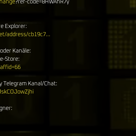
change
?ref-code=8HWAhR7y
e Explorer: 
net/address/cb19c7
...
oder Kanäle: 
e-Store: 
?affid=66
 Telegram Kanal/Chat: 
WJskCOJowZjhi
gner: 