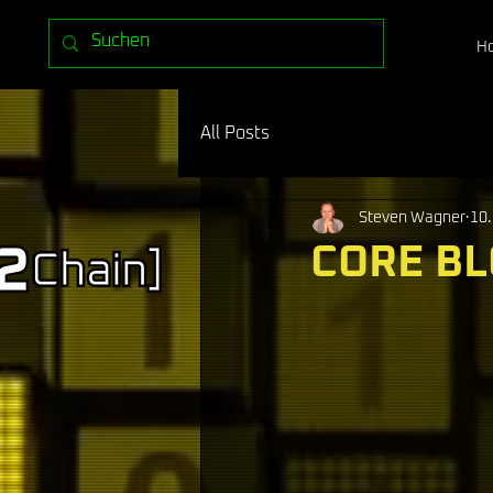
H
All Posts
Steven Wagner
10.
CORE B