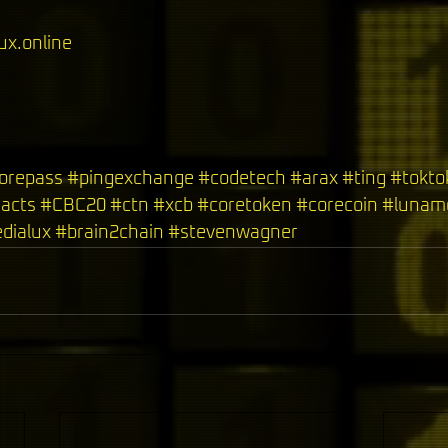
ux.online
orepass
#pingexchange
#codetech
#arax
#ting
#tokto
acts
#CBC20
#ctn
#xcb
#coretoken
#corecoin
#lunam
dialux
#brain2chain
#stevenwagner