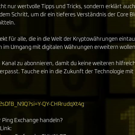
cht nur wertvolle Tipps und Tricks, sondern erklärt auch
em Schritt, um dir ein tieferes Verständnis der Core B
tteln. 
fekt für alle, die in die Welt der Kryptowährungen ein
en im Umgang mit digitalen Währungen erweitern wollen
n Kanal zu abonnieren, damit du keine weiteren hilfreich
rpasst. Tauche ein in die Zukunft der Technologie mit
XS2sDfB_N9Q?si=Y-QY-CHRrudqXt4g
r Ping Exchange handeln? 
ink: 