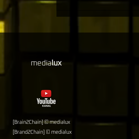
Die Zukunft der
Energieversorgung neu
gedacht
media
lux
[Brain2Chain]
©
medialux
[Brand2Chain]
©
medialux