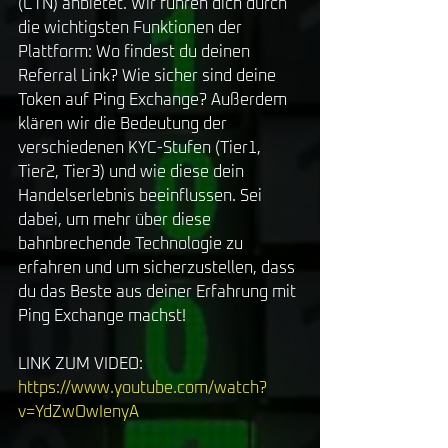
(CTN) anbietet. Wir führen dich durch 
die wichtigsten Funktionen der 
Plattform: Wo findest du deinen 
Referral Link? Wie sicher sind deine 
Token auf Ping Exchange? Außerdem 
klären wir die Bedeutung der 
verschiedenen KYC-Stufen (Tier1, 
Tier2, Tier3) und wie diese dein 
Handelserlebnis beeinflussen. Sei 
dabei, um mehr über diese 
bahnbrechende Technologie zu 
erfahren und um sicherzustellen, dass 
du das Beste aus deiner Erfahrung mit 
Ping Exchange machst! 
LINK ZUM VIDEO:
https://www.youtube.com/watch?
v=YdZwOwIenyA