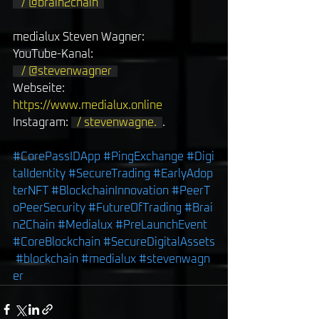
   / @brain2chain  
medialux Steven Wagner: 
YouTube-Kanal: 
   / @stevenwagner  
Webseite: 
https://www.medialux.online
Instagram: 
  / stevenwagne.  
. 
#CorePassIDApp
#PingExchange
#Digi
talIdentity
#SecureTrading
#EarlyAdop
terNFT
#BlockchainInnovation
#PeerT
oPeerSecurity
#FutureOfTrading
#Brai
n2Chain
#Medialux
#PreLaunchEvent
#CoreBlockchain
#SecureDigitalAssets
#blockchain
#medialux
#stevenwagn
er