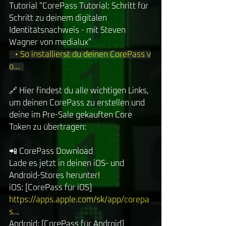
Tutorial "CorePass Tutorial: Schritt für 
Schritt zu deinem digitalen 
Identitätsnachweis - mit Steven 
Wagner von medialux" 
   • So installierst du deinen CorePass v
o...  
🔗 Hier findest du alle wichtigen Links, 
um deinen CorePass zu erstellen und 
deine im Pre-Sale gekauften Core 
Token zu übertragen: 
📲 CorePass Download 
Lade es jetzt in deinen iOS- und 
Android-Stores herunter! 
iOS: [CorePass für iOS] 
https://apps.apple.com/sk/app/corepa
s
..
. 
Android: [CorePass für Android] 