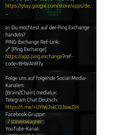
https://play.google.com/store/apps/de
.
..
💹 Du möchtest auf der Ping Exchange 
handeln? 
PING-Exchange Ref-Link: 
🔗 [Ping Exchange] 
https://app.ping.exchange
?ref-
code=8HWAhR7y
Folge uns auf folgende Social-Media-
Kanälen: 
[Brain2Chain] medialux: 
Telegram Chat Deutsch: 
https://t.me/+UYIWJskCOJowZjhi
Facebook-Gruppe: 
  / stevenwagner  
YouTube-Kanal: 